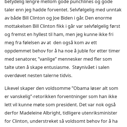
betydelig lengre mellom gode punchlines og gode
taler enn jeg hadde forventet. Selvfølgelig med unntak
av både Bill Clinton og Joe Biden i går. Den enorme
mottakelsen Bill Clinton fikk i går var selvfølgelig først
og fremst en hyllest til ham, men jeg kunne ikke fri
meg fra følelsen av at den også kom av ett
oppdemmet behov for å ha noe å juble for etter timer
med senatorer, ”vanlige” mennesker med fler som
talte uten å skape entusiasme. Støynivået i salen
overdøvet nesten talerne tidvis.
Likevel skaper den voldsomme ”Obama løser alt som
er vanskelig”-retorikken forventninger som han ikke
lett vil kunne møte som president. Det var nok også
derfor Madeleine Albright, tidligere utenriksminister
for Clinton, understreket så voldsomt behov for å ha