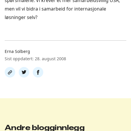
spørsmålene. Vi krever et mer samarbeidsvillig USA,
men vil vi bidra i samarbeid for internasjonale
løsninger selv?
Erna Solberg
Sist oppdatert: 28. august 2008
Del
Del
Del
link
på
på
twitter
facebook
Andre blogginnlegg