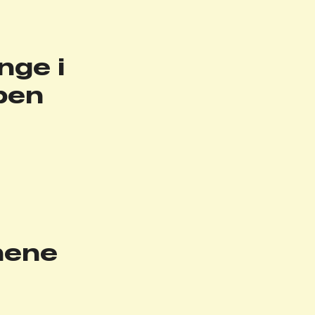
nge i
lpen
ynene