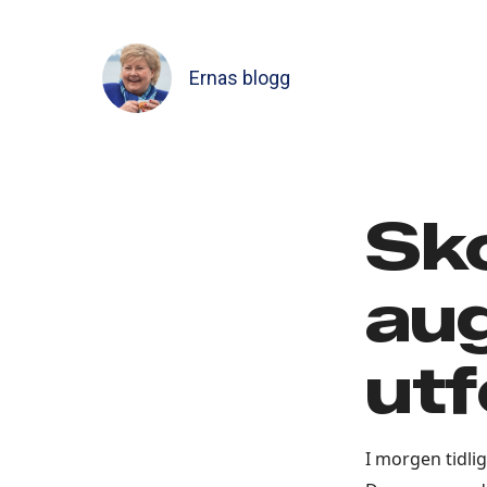
Ernas blogg
Sko
aug
utf
I morgen tidlig