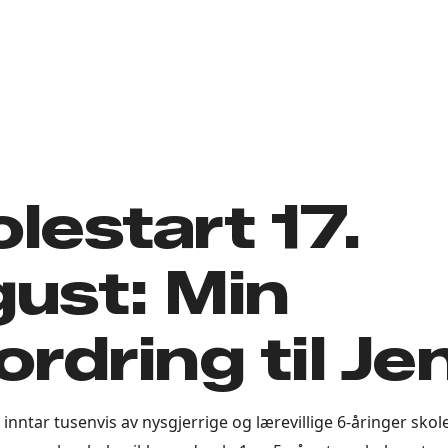
lestart 17.
ust: Min
ordring til Je
 inntar tusenvis av nysgjerrige og lærevillige 6-åringer sko