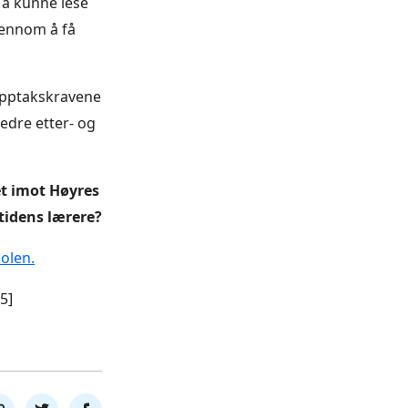
 å kunne lese
jennom å få
 opptakskravene
bedre etter- og
et imot Høyres
mtidens lærere?
olen.
5]
l
Del
Del