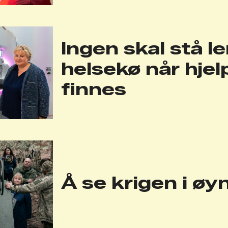
Ingen skal stå le
helsekø når hje
finnes
Å se krigen i ø