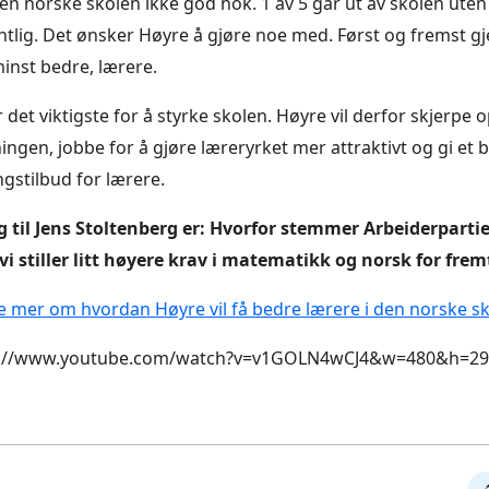
en norske skolen ikke god nok. 1 av 5 går ut av skolen uten
ntlig. Det ønsker Høyre å gjøre noe med. Først og fremst g
minst bedre, lærere.
 det viktigste for å styrke skolen. Høyre vil derfor skjerpe
ingen, jobbe for å gjøre læreryrket mer attraktivt og gi et 
gstilbud for lærere.
g til Jens Stoltenberg er: Hvorfor stemmer Arbeiderparti
vi stiller litt høyere krav i matematikk og norsk for fre
e mer om hvordan Høyre vil få bedre lærere i den norske sk
p://www.youtube.com/watch?v=v1GOLN4wCJ4&w=480&h=29
De