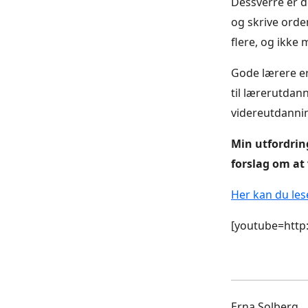
Dessverre er d
og skrive orde
flere, og ikke 
Gode lærere er
til lærerutdann
videreutdannin
Min utfordrin
forslag om at 
Her kan du les
[youtube=htt
Erna Solberg