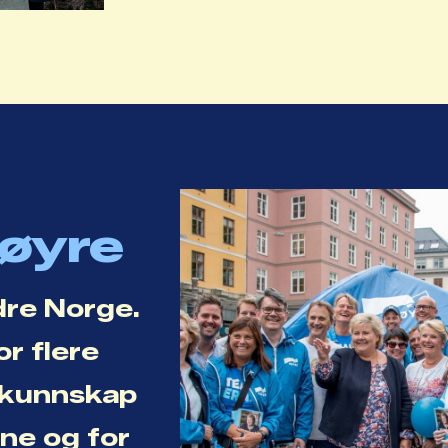
Høyre
dre Norge.
or flere
r kunnskap
ene og for