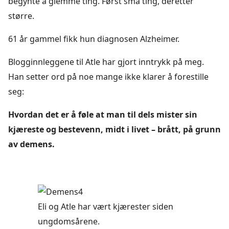
begynte å glemme ting. Først små ting, deretter
større.
61 år gammel fikk hun diagnosen Alzheimer.
Blogginnleggene til Atle har gjort inntrykk på meg.
Han setter ord på noe mange ikke klarer å forestille
seg:
Hvordan det er å føle at man til dels mister sin
kjæreste og bestevenn, midt i livet – brått, på grunn
av demens.
Eli og Atle har vært kjærester siden
ungdomsårene.