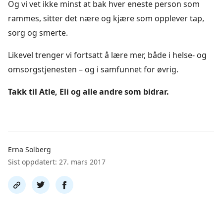
Og vi vet ikke minst at bak hver eneste person som
rammes, sitter det nære og kjære som opplever tap,
sorg og smerte.
Likevel trenger vi fortsatt å lære mer, både i helse- og
omsorgstjenesten – og i samfunnet for øvrig.
Takk til Atle, Eli og alle andre som bidrar.
Erna Solberg
Sist oppdatert: 27. mars 2017
Del
Del
Del
link
på
på
twitter
facebook