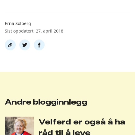
Erna Solberg
Sist oppdatert: 27. april 2018
Del
Del
Del
link
på
på
twitter
facebook
Andre blogginnlegg
Velferd er også å ha
råd til å leve