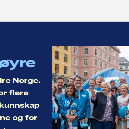
Høyre
dre Norge.
or flere
r kunnskap
ene og for