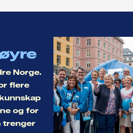
Høyre
dre Norge.
or flere
r kunnskap
ene og for
a trenger