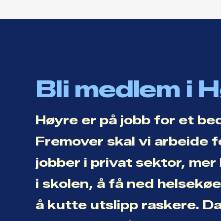
Bli medlem i 
Høyre er på jobb for et be
Fremover skal vi arbeide f
jobber i privat sektor, me
i skolen, å få ned helsekø
å kutte utslipp raskere. D