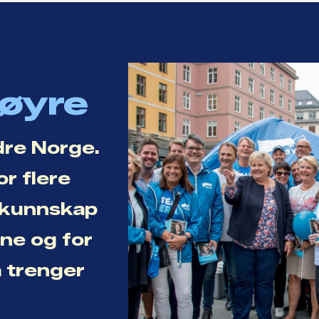
Høyre
dre Norge.
or flere
r kunnskap
ene og for
a trenger