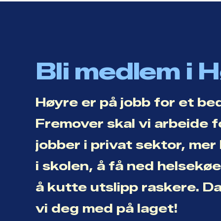
Bli medlem i 
Høyre er på jobb for et be
Fremover skal vi arbeide f
jobber i privat sektor, me
i skolen, å få ned helsekø
å kutte utslipp raskere. D
vi deg med på laget!