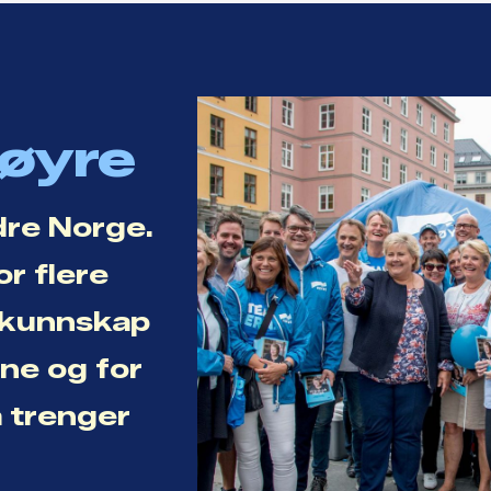
Høyre
dre Norge.
or flere
r kunnskap
ene og for
a trenger