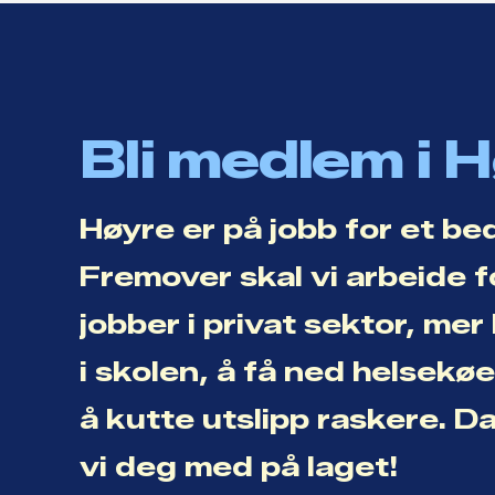
Bli medlem i 
Høyre er på jobb for et be
Fremover skal vi arbeide f
jobber i privat sektor, me
i skolen, å få ned helsekø
å kutte utslipp raskere. D
vi deg med på laget!