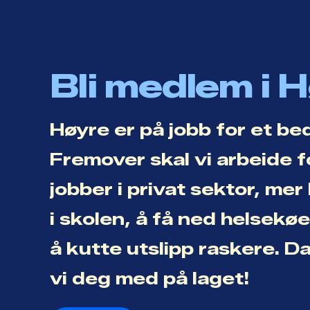
Bli medlem i 
Høyre er på jobb for et be
Fremover skal vi arbeide f
jobber i privat sektor, me
i skolen, å få ned helsekø
å kutte utslipp raskere. D
vi deg med på laget!