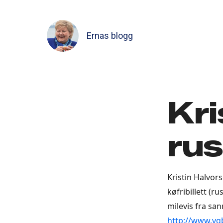
Ernas blogg
Kri
rus
Kristin Halvors
køfribillett (
milevis fra san
http://www.v