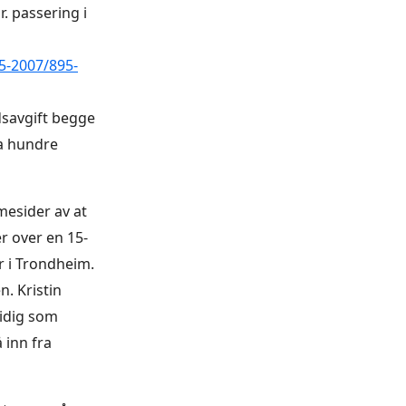
. passering i
5-2007/895-
dsavgift begge
ra hundre
mesider av at
r over en 15-
er i Trondheim.
n. Kristin
tidig som
 inn fra