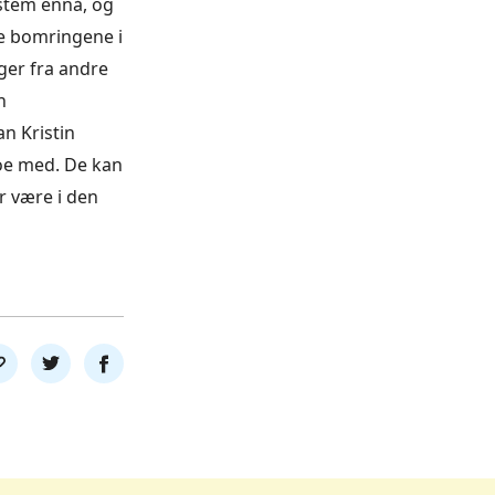
ystem ennå, og
re bomringene i
ger fra andre
n
n Kristin
noe med. De kan
r være i den
l
Del
Del
nk
på
på
twitter
facebook