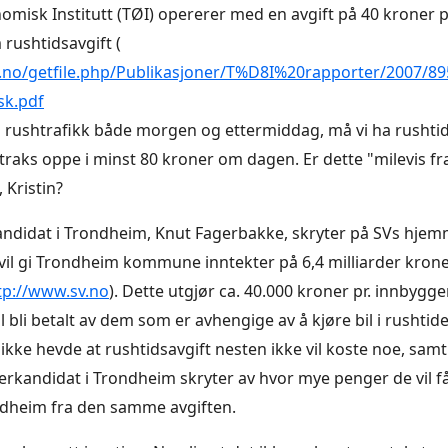
misk Institutt (TØI) opererer med en avgift på 40 kroner pr
 rushtidsavgift (
i.no/getfile.php/Publikasjoner/T%D8I%20rapporter/2007/89
sk.pdf
gå rushtrafikk både morgen og ettermiddag, må vi ha rushti
 straks oppe i minst 80 kroner om dagen. Er dette "milevis f
 Kristin?
ndidat i Trondheim, Knut Fagerbakke, skryter på SVs hjem
 vil gi Trondheim kommune inntekter på 6,4 milliarder krone
tp://www.sv.no
). Dette utgjør ca. 40.000 kroner pr. innbygg
l bli betalt av dem som er avhengige av å kjøre bil i rushtide
ikke hevde at rushtidsavgift nesten ikke vil koste noe, sam
rkandidat i Trondheim skryter av hvor mye penger de vil få
ondheim fra den samme avgiften.