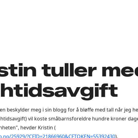
stin tuller me
htidsavgift
en beskylder meg i sin blogg for å bløffe med tall når jeg h
rushtidsavgift) vil koste småbarnsforeldre hundre kroner dag
nheten", hevder Kristin (
gb.no/25929/?CFID=21866960&CFTOKEN=55392430
).