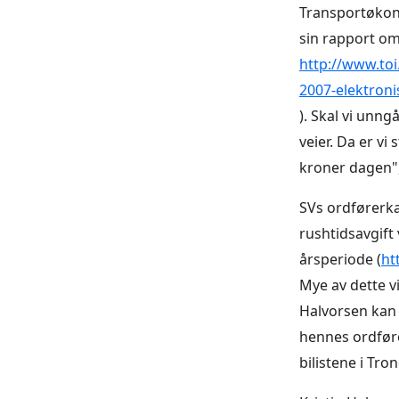
Transportøkono
sin rapport om
http://www.to
2007-elektroni
). Skal vi unn
veier. Da er vi
kroner dagen",
SVs ordførerka
rushtidsavgift
årsperiode (
ht
Mye av dette vi
Halvorsen kan 
hennes ordføre
bilistene i Tr