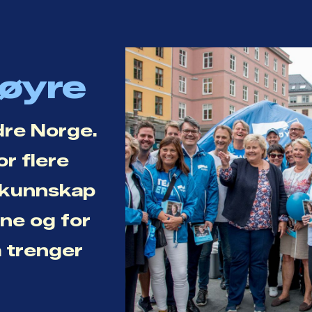
Høyre
dre Norge.
or flere
r kunnskap
ene og for
a trenger