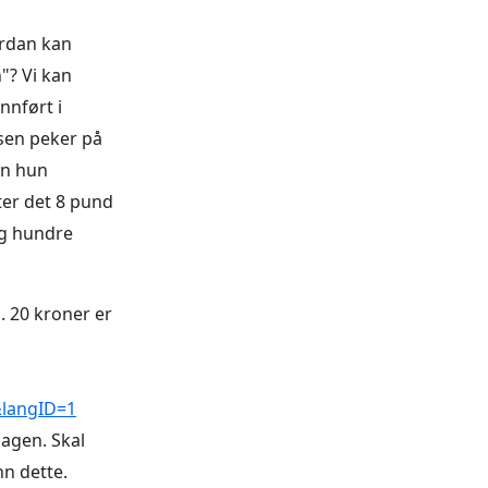
ordan kan
"? Vi kan
nnført i
sen peker på
en hun
ter det 8 pund
ag hundre
. 20 kroner er
langID=1
agen. Skal
n dette.