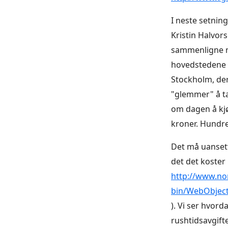
I neste setning
Kristin Halvors
sammenligne me
hovedstedene i
Stockholm, de
"glemmer" å ta
om dagen å kj
kroner. Hundre 
Det må uansett
det det koster
http://www.no
bin/WebObjec
). Vi ser hvor
rushtidsavgift