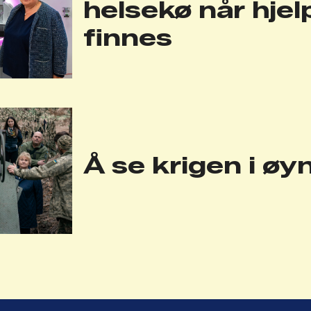
helsekø når hje
finnes
Å se krigen i ø