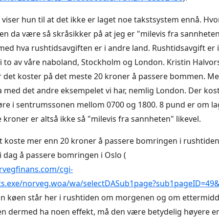
 viser hun til at det ikke er laget noe takstsystem ennå. Hv
en da være så skråsikker på at jeg er "milevis fra sannheten
d hva rushtidsavgiften er i andre land.
Rushtidsavgift er i
 to av våre naboland, Stockholm og London. Kristin Halvor
r det koster på det meste 20 kroner å passere bommen. M
 med det andre eksempelet vi har, nemlig London. Der kos
øre i sentrumssonen mellom 0700 og 1800. 8 pund er om l
kroner er altså ikke så "milevis fra sannheten" likevel.
 koste mer enn 20 kroner å passere bomringen i rushtiden
 i dag å passere bomringen i Oslo (
rvegfinans.com/cgi-
ts.exe/norveg.woa/wa/selectDASub1page?sub1pageID=49&
dan køen står her i rushtiden om morgenen og om ettermidd
en dermed ha noen effekt, må den være betydelig høyere en