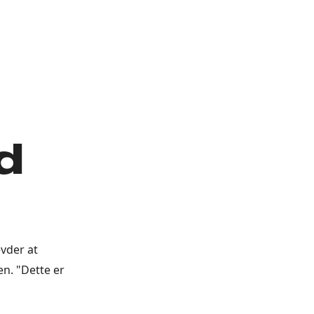
d
evder at
en. "Dette er