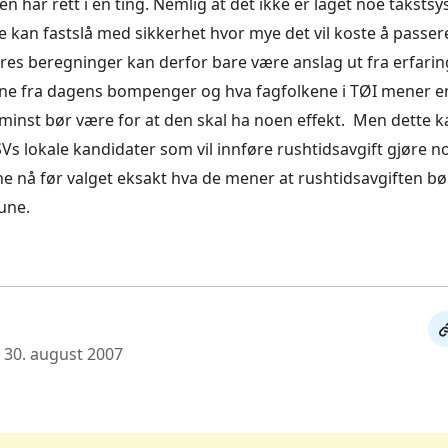
en har rett i en ting. Nemlig at det ikke er laget noe taksts
kke kan fastslå med sikkerhet hvor mye det vil koste å passe
res beregninger kan derfor bare være anslag ut fra erfarin
ene fra dagens bompenger og hva fagfolkene i TØI mener e
 minst bør være for at den skal ha noen effekt. Men dette ka
Vs lokale kandidater som vil innføre rushtidsavgift gjøre 
rne nå før valget eksakt hva de mener at rushtidsavgiften bø
une.
De
: 30. august 2007
li