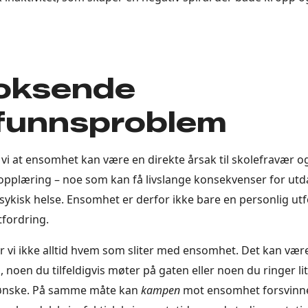
voksende
funnsproblem
vi at ensomhet kan være en direkte årsak til skolefravær og 
pplæring – noe som kan få livslange konsekvenser for utd
psykisk helse. Ensomhet er derfor ikke bare en personlig ut
tfordring.
r vi ikke alltid hvem som sliter med ensomhet. Det kan vær
noen du tilfeldigvis møter på gaten eller noen du ringer lit
 ønske. På samme måte kan
kampen
mot ensomhet forsvinn