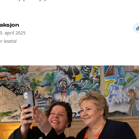
aksjon
De
3. april 2025
li
r lesetid