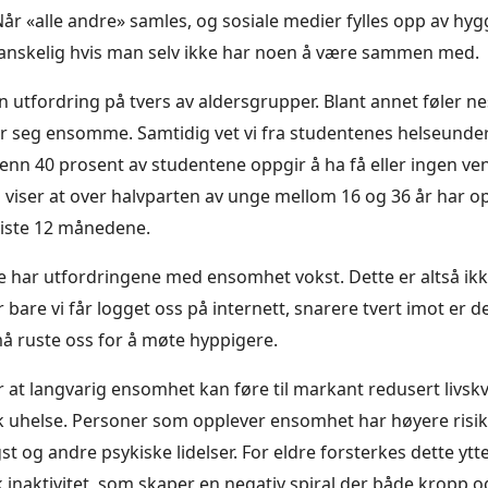
r «alle andre» samles, og sosiale medier fylles opp av hygg
vanskelig hvis man selv ikke har noen å være sammen med.
utfordring på tvers av aldersgrupper. Blant annet føler nest
år seg ensomme. Samtidig vet vi fra studentenes helseunde
enn 40 prosent av studentene oppgir å ha få eller ingen ve
iser at over halvparten av unge mellom 16 og 36 år har o
iste 12 månedene.
e har utfordringene med ensomhet vokst. Dette er altså ik
bare vi får logget oss på internett, snarere tvert imot er d
må ruste oss for å møte hyppigere.
r at langvarig ensomhet kan føre til markant redusert livskv
sk uhelse. Personer som opplever ensomhet har høyere risiko
t og andre psykiske lidelser. For eldre forsterkes dette ytt
 inaktivitet, som skaper en negativ spiral der både kropp o