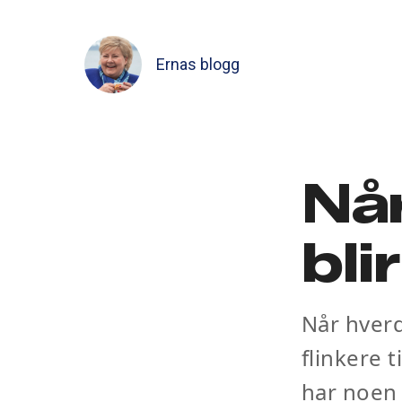
Ernas blogg
Når
bli
Når hverd
flinkere 
har noen