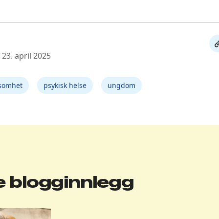
De
 23. april 2025
li
somhet
psykisk helse
ungdom
 blogginnlegg