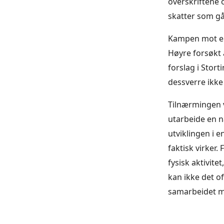
overskriftene o
skatter som gå
Kampen mot ens
Høyre forsøkt å
forslag i Stor
dessverre ikke
Tilnærmingen v
utarbeide en n
utviklingen i 
faktisk virker.
fysisk aktivit
kan ikke det o
samarbeidet me