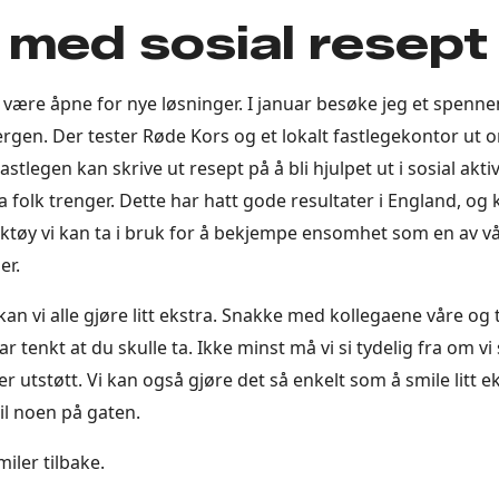
 med sosial resept
 være åpne for nye løsninger. I januar besøke jeg et spenne
rgen. Der tester Røde Kors og et lokalt fastlegekontor ut
astlegen kan skrive ut resept på å bli hjulpet ut i sosial aktiv
 folk trenger. Dette har hatt gode resultater i England, og 
tøy vi kan ta i bruk for å bekjempe ensomhet som en av vår
er.
an vi alle gjøre litt ekstra. Snakke med kollegaene våre og 
r tenkt at du skulle ta. Ikke minst må vi si tydelig fra om v
er utstøtt. Vi kan også gjøre det så enkelt som å smile litt 
til noen på gaten.
miler tilbake.