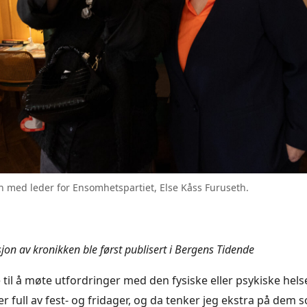
 med leder for Ensomhetspartiet, Else Kåss Furuseth.
sjon av kronikken ble først publisert i Bergens Tidende
til å møte utfordringer med den fysiske eller psykiske helse
 er full av fest- og fridager, og da tenker jeg ekstra på dem