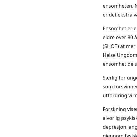
ensomheten. Nå
er det ekstra 
Ensomhet er en 
eldre over 80 
(SHOT) at mer 
Helse Ungdom v
ensomhet de s
Særlig for ung
som forsvinner 
utfordring vi 
Forskning vise
alvorlig psyki
depresjon, angs
gjennom fysisk