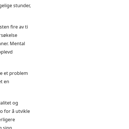
elige stunder,
en fire av ti
rsøkelse
nner. Mental
pplevd
ke et problem
et en
alitet og
 for å utvikle
erligere
g sinn