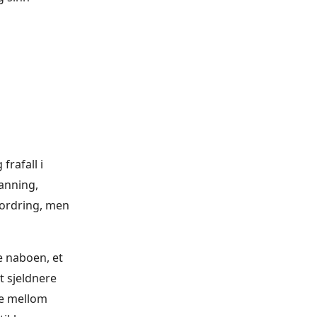
frafall i
anning,
fordring, men
e naboen, et
t sjeldnere
e mellom