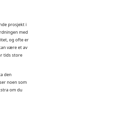
nde prosjekt i
 ordningen med
itet, og ofte er
kan være et av
 tids store
ta den
i ser noen som
ekstra om du