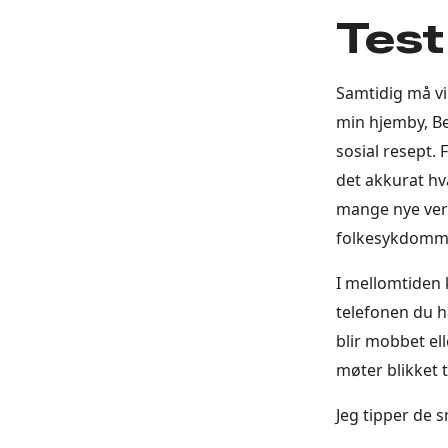
Test
Samtidig må vi
min hjemby, Be
sosial resept. F
det akkurat hva
mange nye verk
folkesykdomm
I mellomtiden k
telefonen du ha
blir mobbet ell
møter blikket 
Jeg tipper de s