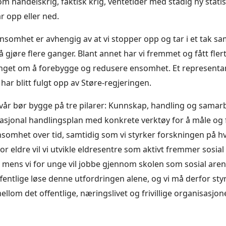
m handelskrig, faktisk krig, ventetider med stadig ny statis
r opp eller ned.
omhet er avhengig av at vi stopper opp og tar i et tak s
 gjøre flere ganger. Blant annet har vi fremmet og fått flert
tinget om å forebygge og redusere ensomhet. Et represent
 har blitt fulgt opp av Støre-regjeringen.
år bør bygge på tre pilarer: Kunnskap, handling og samarbei
asjonal handlingsplan med konkrete verktøy for å måle og 
ensomhet over tid, samtidig som vi styrker forskningen på hv
 For eldre vil vi utvikle eldresentre som aktivt fremmer sosia
et, mens vi for unge vil jobbe gjennom skolen som sosial are
ffentlige løse denne utfordringen alene, og vi må derfor sty
llom det offentlige, næringslivet og frivillige organisasjon