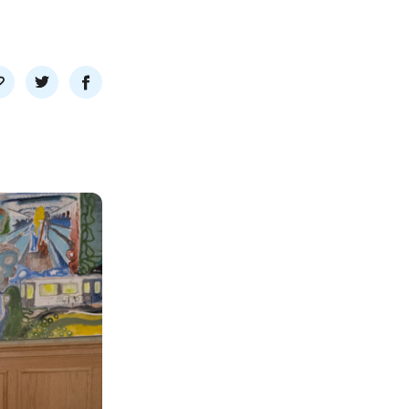
l
Del
Del
nk
på
på
twitter
facebook