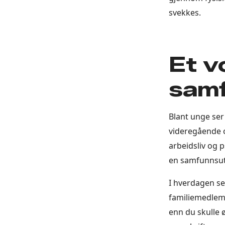
svekkes.
Et 
sam
Blant unge ser 
videregående o
arbeidsliv og 
en samfunnsu
I hverdagen se
familiemedlem, 
enn du skulle