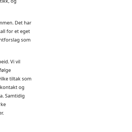
tikk, og
ammen. Det har
all for et eget
antforslag som
d. Vi vil
følge
ilke tiltak som
l kontakt og
na. Samtidig
rke
er.