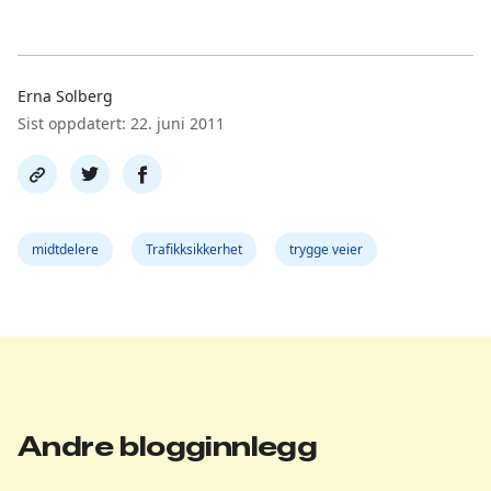
Erna Solberg
Sist oppdatert: 22. juni 2011
Del
Del
Del
link
på
på
twitter
facebook
midtdelere
Trafikksikkerhet
trygge veier
Andre blogginnlegg