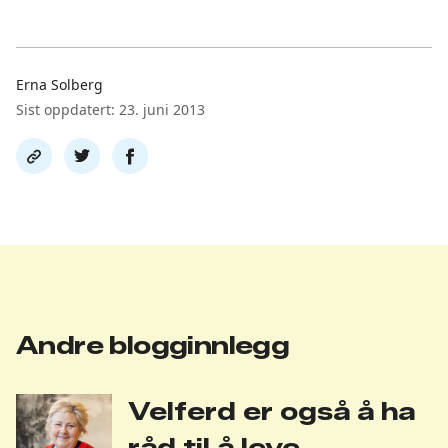
Erna Solberg
Sist oppdatert: 23. juni 2013
Del
Del
Del
link
på
på
twitter
facebook
Andre blogginnlegg
Velferd er også å ha
råd til å leve