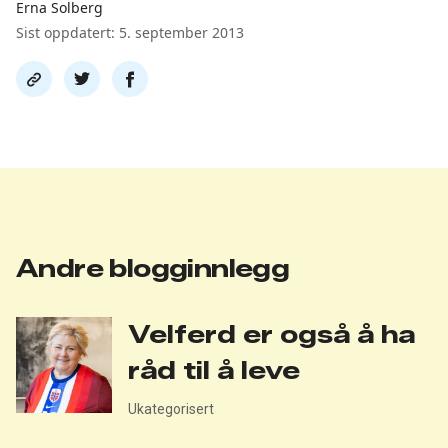
Erna Solberg
Sist oppdatert: 5. september 2013
Del
Del
Del
link
på
på
twitter
facebook
Andre blogginnlegg
Velferd er også å ha
råd til å leve
Ukategorisert