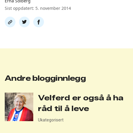
Erna Solberg
Sist oppdatert: 5. november 2014
Del
Del
Del
link
på
på
twitter
facebook
Andre blogginnlegg
Velferd er også å ha
råd til å leve
Ukategorisert