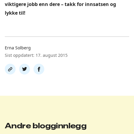
viktigere jobb enn dere – takk for innsatsen og
lykke til!
Erna Solberg
Sist oppdatert: 17. august 2015
Del
Del
Del
link
på
på
twitter
facebook
Andre blogginnlegg