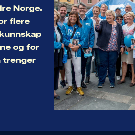
dre Norge.
or flere
r kunnskap
ene og for
a trenger