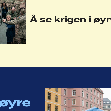
Å se krigen i ø
Høyre