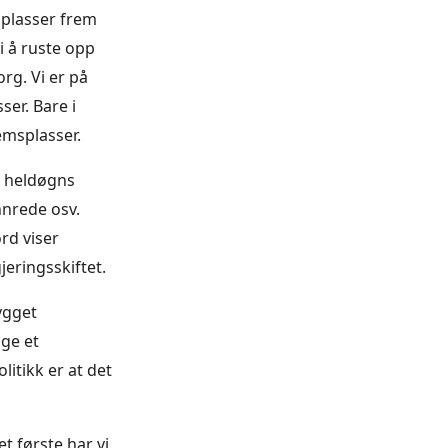
splasser frem
 i å ruste opp
g. Vi er på
er. Bare i
emsplasser.
d heldøgns
nnrede osv.
ord viser
jeringsskiftet.
bygget
ge et
litikk er at det
et første har vi