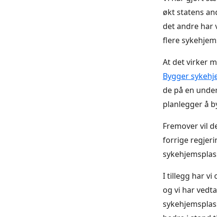
økt statens an
det andre har 
flere sykehjem
At det virker m
Bygger sykehje
de på en unde
planlegger å b
Fremover vil d
forrige regjerin
sykehjemsplasse
I tillegg har v
og vi har vedt
sykehjemsplass