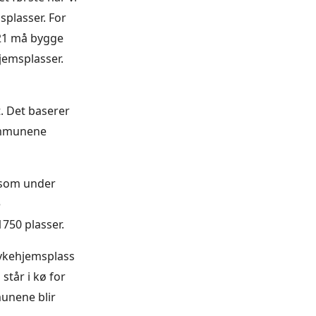
splasser. For
021 må bygge
jemsplasser.
. Det baserer
ommunene
 som under
e
1750 plasser.
 sykehjemsplass
står i kø for
munene blir