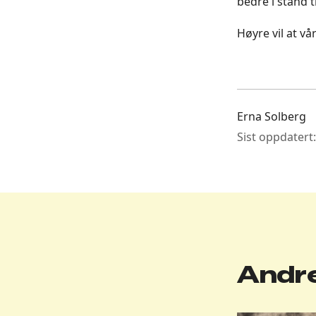
bedre i stand t
Høyre vil at vå
Erna Solberg
Sist oppdatert
Andre