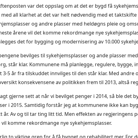
ftenposten var det oppslag om at det er bygd få sykehjem
er med all klarhet at det var helt nødvendig med et taktskifte
jemsplasser og andre plasser med heldøgns pleie og omsor
e neste årene vil det komme rekordmange nye sykehjemsplass
legges det for bygging og modernisering av 10.000 sykehj
a pengene bevilges til sykehjemsplasser og ande plasser me
rg, står klar. Kommunene må planlegge, regulere, bygge, i
 3-5 år fra tilskuddet innvilges til den står klar. Med andre 
versikt konsekvensene av politikken frem til 2013, altså reg
sagt gjerne sett at når vi bevilget penger i 2014, så ble det 
er i 2015. Samtidig forstår jeg at kommunene ikke kan byg
år. Av og til tar ting litt tid. Men effekten av regjeringens po
e vil komme rekordmange nye sykehjemsplasser.
rlig to viktige grep for å få bygget og rehabilitert mer. For d