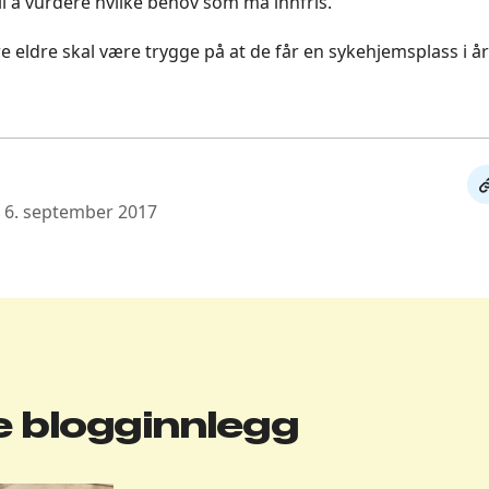
il å vurdere hvilke behov som må innfris.
re eldre skal være trygge på at de får en sykehjemsplass i å
De
: 6. september 2017
li
 blogginnlegg