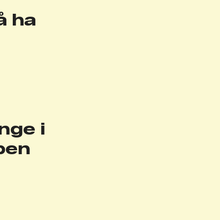
å ha
nge i
lpen