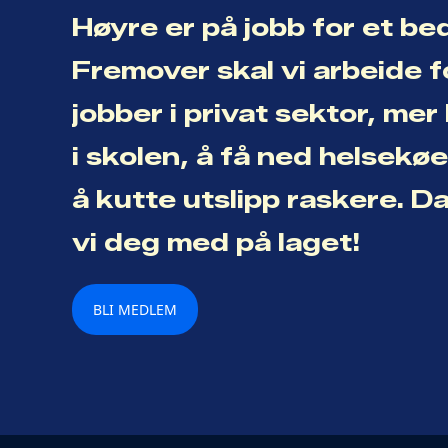
Høyre er på jobb for et be
Fremover skal vi arbeide f
jobber i privat sektor, me
i skolen, å få ned helsekø
å kutte utslipp raskere. D
vi deg med på laget!
BLI MEDLEM