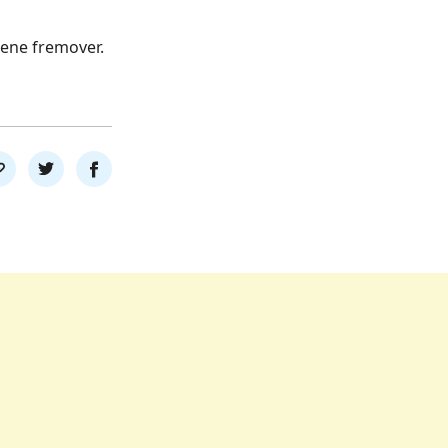
rene fremover.
l
Del
Del
nk
på
på
twitter
facebook