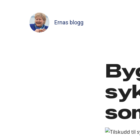
Ernas blogg
By
sy
som