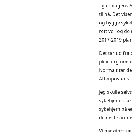
I gårsdagens A
til nå. Det vis
og bygge sykeh
rett vei, og d
2017-2019 plan
Det tar tid fr
pleie org omso
Normalt tar det
Aftenpostens o
Jeg skulle selv
sykehjemsplass
sykehjem på ett 
de neste åren
Vi har gjort sæ