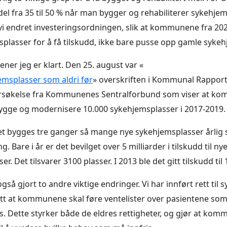
del fra 35 til 50 % når man bygger og rehabiliterer sykehjem
vi endret investeringsordningen, slik at kommunene fra 2
splasser for å få tilskudd, ikke bare pusse opp gamle sykeh
ener jeg er klart. Den 25. august var «
msplasser som aldri før
» overskriften i Kommunal Rapport
rsøkelse fra Kommunenes Sentralforbund som viser at k
ygge og modernisere 10.000 sykehjemsplasser i 2017-2019.
et bygges tre ganger så mange nye sykehjemsplasser årlig
g. Bare i år er det bevilget over 5 milliarder i tilskudd til ny
r. Det tilsvarer 3100 plasser. I 2013 ble det gitt tilskudd til 
i også gjort to andre viktige endringer. Vi har innført rett til
att at kommunene skal føre ventelister over pasientene som 
. Dette styrker både de eldres rettigheter, og gjør at kom