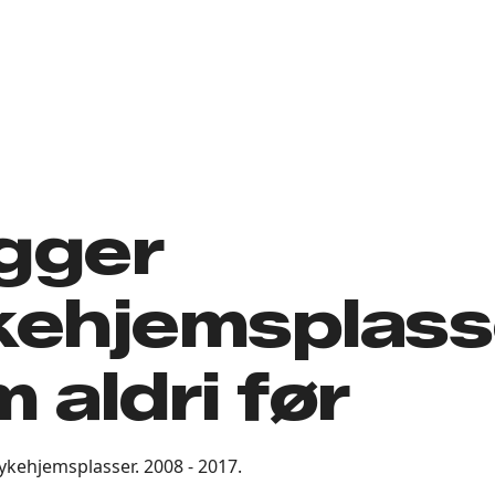
gger
kehjemsplass
 aldri før