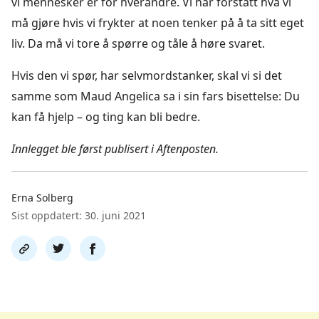
vi mennesker er for hverandre. Vi har forstått hva vi
må gjøre hvis vi frykter at noen tenker på å ta sitt eget
liv. Da må vi tore å spørre og tåle å høre svaret.
Hvis den vi spør, har selvmordstanker, skal vi si det
samme som Maud Angelica sa i sin fars bisettelse: Du
kan få hjelp – og ting kan bli bedre.
Innlegget ble først publisert i Aftenposten.
Erna Solberg
Sist oppdatert: 30. juni 2021
Del
Del
Del
link
på
på
twitter
facebook