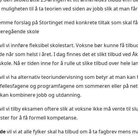
m muligheten til å ta teorien ved siden av jobb slik at man får
remme forslag på Stortinget med konkrete tiltak som skal få
videregående skole
vil vi innføre fleksibel skolestart. Voksne bør kunne få tilb
e når som helst i året. I dag finnes det et slikt tilbud ved
ole. Nå er tiden inne for å rulle ut slike tilbud over hele la
vil vi ha alternativ teoriundervisning som betyr at man kan 
 fellesfagene og programfagene om sommeren eller på nett,
e kan kombinere jobb og utdanning.
vil vi tilby eksamen oftere slik at voksne ikke må vente til sl
ter for å få formell kompetanse.
rde
vil vi at alle fylker skal ha tilbud om å ta fagbrev mens ma