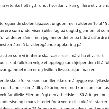
t må vi tenke helt nytt rundt hvordan vi kan gi flere et vitnem
ideregående skolen tilpasset ungdommer i alderen 16 til 19 
ærere som underviser i ulike fag på dagtid gjennom et seme
or at det er sånn, men jeg mener det er på tide å utfordre
neste måten å ta videregående opplæring på.
sretten som vi innførte skal være reell, må vi ha et variert
d slik at folk kan velge et opplegg som hjelper dem til å ful
vor gammel man er og hvilken livssituasjon man er i.
ående skole for voksne handler ikke om å bygge nye fylke
 det handler om å tilby 40-åringen et nettkurs som kan ta
avelt familieliv. Eller om å gi den arbeidsløse 30-åringen muli
ervisning i mars i stedet for å vente til skoleåret starter 
i den skoletrøtte 25-åringen et litt annerledes tilbud enn 