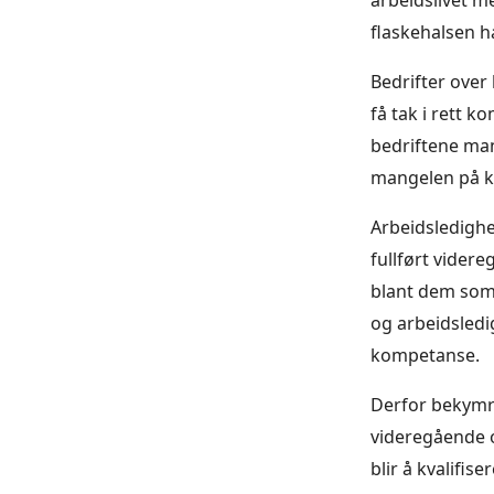
arbeidslivet m
flaskehalsen 
Bedrifter over 
få tak i rett 
bedriftene man
mangelen på kva
Arbeidsledighe
fullført videre
blant dem som h
og arbeidsledi
kompetanse.
Derfor bekymre
videregående o
blir å kvalifis