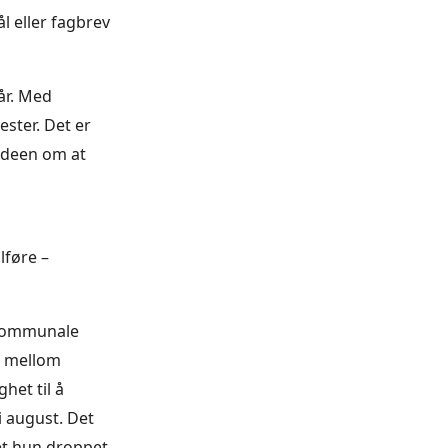
ål eller fagbrev
år. Med
ster. Det er
 ideen om at
lføre –
skommunale
s mellom
ghet til å
i august. Det
det hun droppet