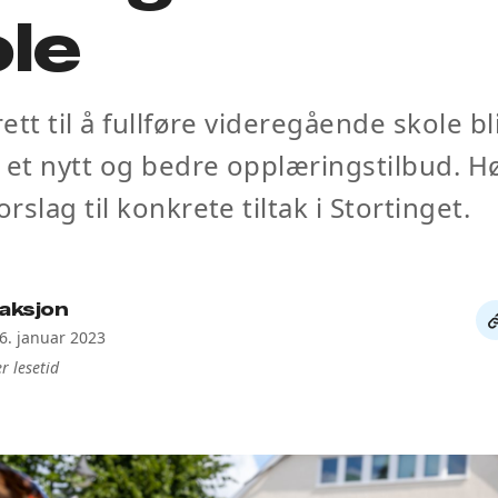
le
ett til å fullføre videregående skole bl
 et nytt og bedre opplæringstilbud. Hø
slag til konkrete tiltak i Stortinget.
aksjon
De
26. januar 2023
li
r lesetid