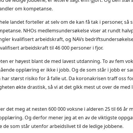
ed de ledige jobbene, er lettere sagt enn gjort. Og den stør
handler om kompetanse.
hele landet forteller at selv om de kan få tak i personer, så 
kompetanse. NHOs medlemsundersøkelse viser at rundt halv
gler kvalifisert arbeidskraft, og NAVs bedriftsundersøkels
lifisert arbeidskraft til 46 000 personer i fjor.
ten er høyest blant de med lavest utdanning. To av fem vo
gående opplæring er ikke i jobb. Og de som står i jobb er sa
ar størst risiko for å falle ut. Da koronakrisen traff oss for
gheten økte drastisk, så vi at det gikk mest ut over de med 
r det meg at nesten 600 000 voksne i alderen 25 til 66 år m
pplæring. Og derfor mener jeg at en av de viktigste oppg
ere de som står utenfor arbeidslivet til de ledige jobbene.