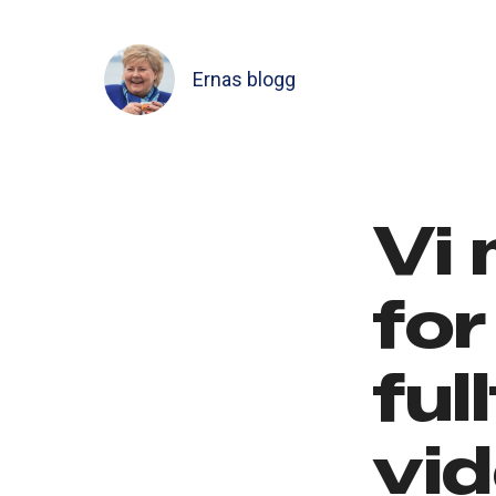
Ernas blogg
Vi 
for
ful
vi