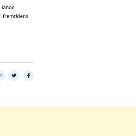
s lange
 i fremtidens
l
Del
Del
nk
på
på
twitter
facebook