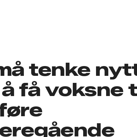
må tenke nyt
 å få voksne ti
lføre
deregående