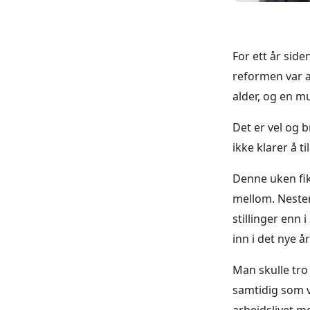
For ett år side
reformen var a
alder, og en mu
Det er vel og b
ikke klarer å ti
Denne uken fik
mellom. Nesten e
stillinger enn 
inn i det nye år
Man skulle tro 
samtidig som vi