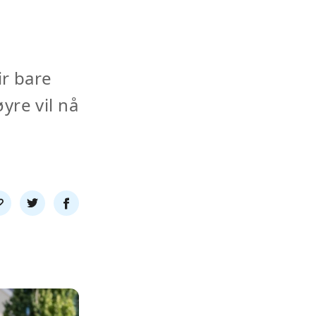
ir bare
yre vil nå
l
Del
Del
nk
på
på
twitter
facebook