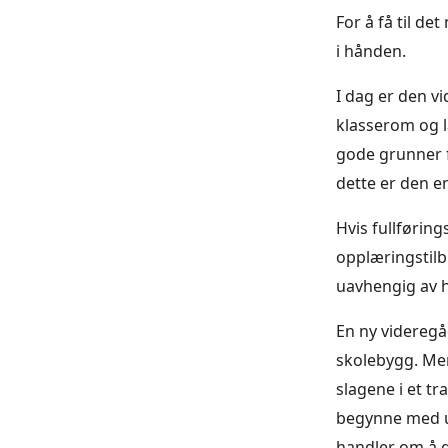
For å få til de
i hånden.
I dag er den v
klasserom og l
gode grunner f
dette er den e
Hvis fullføring
opplæringstilbu
uavhengig av h
En ny videreg
skolebygg. Men
slagene i et tr
begynne med und
handler om å g