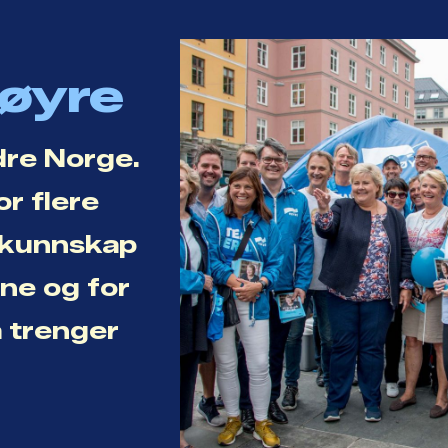
Høyre
dre Norge.
or flere
r kunnskap
ene og for
a trenger