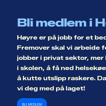
Bli medlem i 
Høyre er på jobb for et be
Fremover skal vi arbeide f
jobber i privat sektor, me
i skolen, å få ned helsekø
å kutte utslipp raskere. D
vi deg med på laget!
BLI MEDLEM