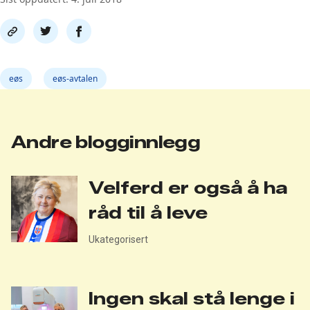
Del
Del
Del
link
på
på
twitter
facebook
eøs
eøs-avtalen
Andre blogginnlegg
Velferd er også å ha
råd til å leve
Ukategorisert
Ingen skal stå lenge i