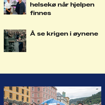
helsekø når hjelpen
finnes
Å se krigen i øynene