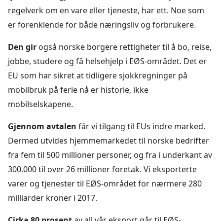
regelverk om en vare eller tjeneste, har ett. Noe som
er forenklende for både næringsliv og forbrukere.
Den gir
også norske borgere rettigheter til å bo, reise,
jobbe, studere og få helsehjelp i EØS-området. Det er
EU som har sikret at tidligere sjokkregninger på
mobilbruk på ferie nå er historie, ikke
mobilselskapene.
Gjennom avtalen
får vi tilgang til EUs indre marked.
Dermed utvides hjemmemarkedet til norske bedrifter
fra fem til 500 millioner personer, og fra i underkant av
300.000 til over 26 millioner foretak. Vi eksporterte
varer og tjenester til EØS-området for nærmere 280
milliarder kroner i 2017.
Cirka 80 prosent
av all vår eksport går til EØS-